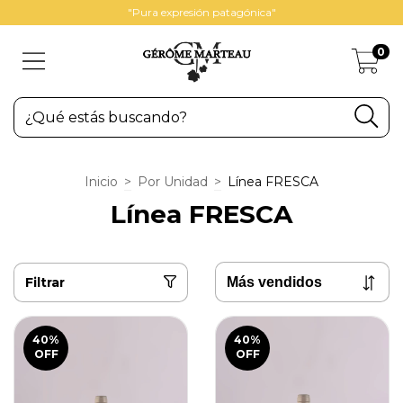
"Pura expresión patagónica"
0
Inicio
>
Por Unidad
>
Línea FRESCA
Línea FRESCA
Filtrar
40
%
40
%
OFF
OFF