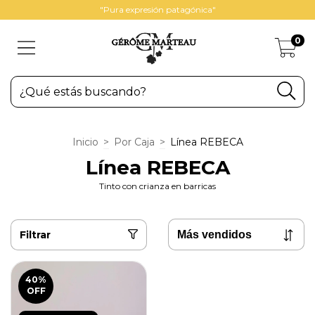
"Pura expresión patagónica"
0
Inicio
>
Por Caja
>
Línea REBECA
Línea REBECA
Tinto con crianza en barricas
Filtrar
40
%
OFF