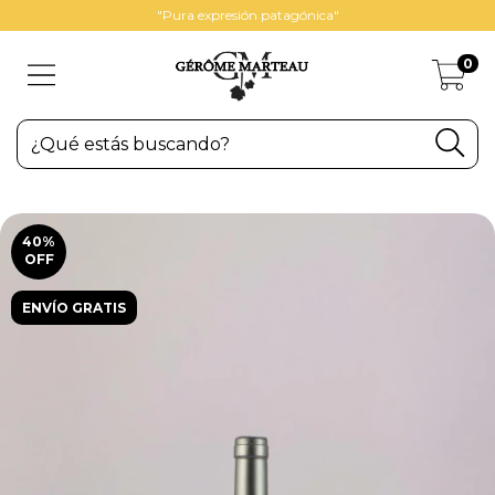
"Pura expresión patagónica"
0
40
%
OFF
ENVÍO GRATIS